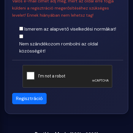
Valós e-mail címet adj meg, mert az oldal erre fogja
küldeni a regisztráció megerősítéséhez szükséges
levelet! Ennek hiányában nem lehetsz tag!
Ismerem az alapvető viselkedési normákat!
Nem szándékozom rombolni az oldal
közösségét!
Regisztráció