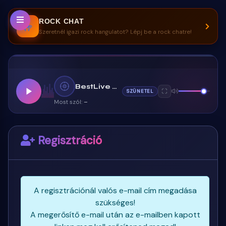
ROCK CHAT
🤟
Szeretnél igazi rock hangulatot? Lépj be a rock chatre!
BestLive Music
SZÜNETEL
Most szól:
–
Regisztráció
MOST SZÓL
A regisztrációnál valós e-mail cím megadása
szükséges!
A megerősítő e-mail után az e-mailben kapott