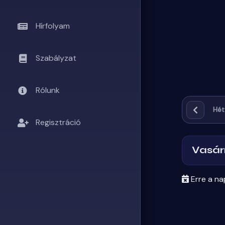
MOST SZÓL
Hírfolyam
Szabályzat
Rólunk
Hét
BestLi
Regisztráció
👥
–
19
Vasá
Erre a na
ELŐZMÉNYEK
–