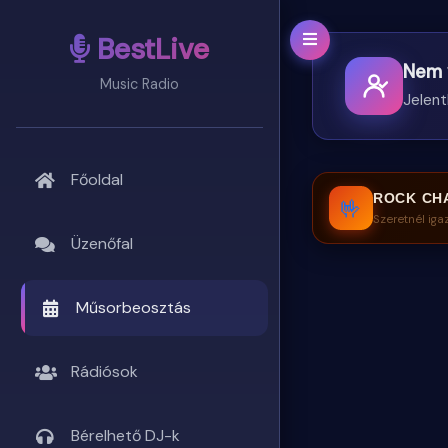
BestLive
Nem 
Music Radio
Jelent
Főoldal
ROCK CH
🤟
Szeretnél iga
Üzenőfal
Műsorbeosztás
Rádiósok
Bérelhető DJ-k