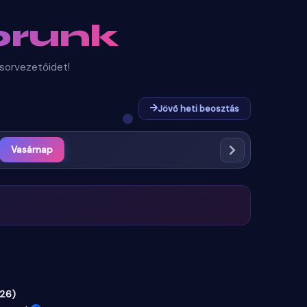
runk
sorvezetőidet!
Jövő heti beosztás
Vasárnap
026)