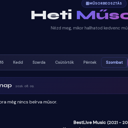
MŰSORBEOSZTÁS
Heti
Műso
Nézd meg, mikor hallhatod kedvenc mű
fő
Kedd
Szerda
Csütörtök
Péntek
Szombat
ve Music
–
2
kbps
44
Hz
rnap
2026. 08. 09.
pra még nincs beírva műsor.
BestLive Music
(2021 - 2