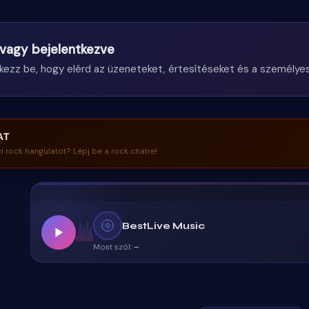
vagy bejelentkezve
kezz be, hogy elérd az üzeneteket, értesítéseket és a személyes
AT
zi rock hangulatot? Lépj be a rock chatre!
BestLive Music
Most szól:
–